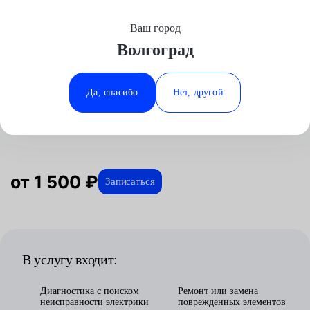
Ваш город
Выберите свой город
Волгоград
Москва
Минеральные Воды
Главная
Услуги
Отзывы
Автосервис
Электрооборудование
Ремонт автоэлектрики
Аксай
Ростов-на-Дону
Да, спасибо
Нет, другой
Ремонт автоэлектрики в
Волгоград
Ставрополь
Волгограде
Воронеж
Тюмень
Краснодар
от 1 500 ₽
Записаться
В услугу входит:
Диагностика с поиском
Ремонт или замена
неисправности электрики
поврежденных элементов