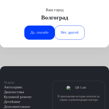
Ваш город
Выберите свой город
Волгоград
Москва
Минеральные Воды
Главная
Пользовательское соглашение
Аксай
Ростов-на-Дону
Да, спасибо
Нет, другой
Волгоград
Ставрополь
Воронеж
Тюмень
Краснодар
Услуги
Автосервис
Диагностика
В приложении история визитов на
Кузовной ремонт
сервис и рекомендации мастера
Детейлинг
Дополнительное