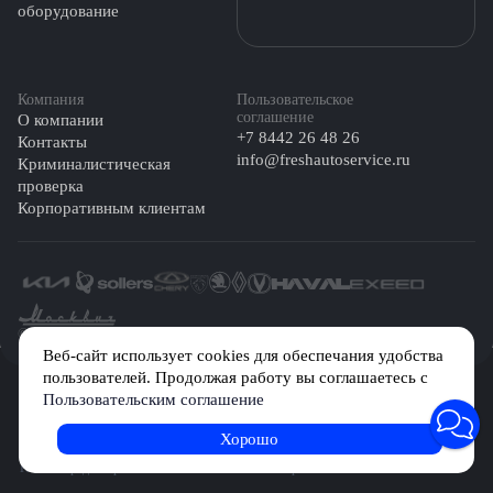
оборудование
Компания
Пользовательское
соглашение
О компании
+7 8442 26 48 26
Контакты
info@freshautoservice.ru
Криминалистическая
проверка
Корпоративным клиентам
©️ 2026 Fresh Auto
Веб-сайт использует cookies для обеспечания удобства
пользователей. Продолжая работу вы соглашаетесь с
Сетевое издание «Первый автомобильный маркетплейс» зарегистрировано
Пользовательским соглашение
Решением Федеральной службы по надзору в сфере связи, информационных
технологий и массовых коммуникаций (Роскомнадзор) № Эл № ФС77-84512 от
29 декабря 2022 г.
Хорошо
Учредитель: Общество с ограниченной ответственностью «МБ-Авто»
Главный редактор: Камышникова Анастасия Игоревна