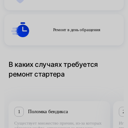
Ремонт в день обращения
В каких случаях требуется
ремонт стартера
Поломка бендикса
1
2
Существует множество причин, из-за которых
Игра