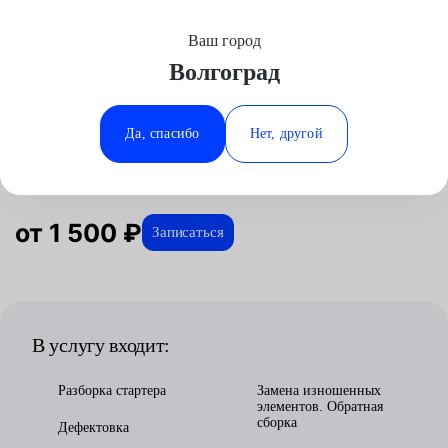
Ваш город
Выберите свой город
Волгоград
Москва
Минеральные Воды
Главная
Услуги
Отзывы
Автосервис
Электрооборудование
Ремонт стартера
Аксай
Ростов-на-Дону
Да, спасибо
Нет, другой
Ремонт стартера в Волгограде
Волгоград
Ставрополь
Воронеж
Тюмень
Краснодар
от 1 500 ₽
Записаться
В услугу входит:
Разборка стартера
Замена изношенных
элементов. Обратная
сборка
Дефектовка