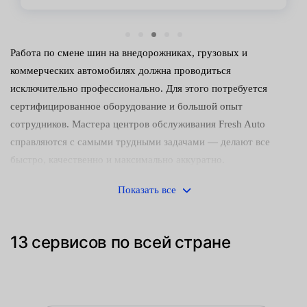
Работа по смене шин на внедорожниках, грузовых и
коммерческих автомобилях должна проводиться
исключительно профессионально. Для этого потребуется
сертифицированное оборудование и большой опыт
сотрудников. Мастера центров обслуживания Fresh Auto
справляются с самыми трудными задачами — делают все
быстро, качественно и максимально аккуратно.
R21 — это радиус больших колес, устанавливаемых
Показать все
преимущественно на грузовики. Демонтаж таких элементов
может вызвать сложности у неопытных людей, поэтому
13 сервисов по всей стране
браться за эту операцию самостоятельно не стоит. Любая
ошибка технологии процесса вызовет нежелательные
последствия — например, повреждение ступицы колеса и
различных элементов подвески.