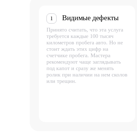
Видимые дефекты
1
Принято считать, что эта услуга
требуется каждые 100 тысяч
километров пробега авто. Но не
стоит ждать этих цифр на
счетчике пробега. Мастера
рекомендуют чаще заглядывать
под капот и сразу же менять
ролик при наличии на нем сколов
или трещин.