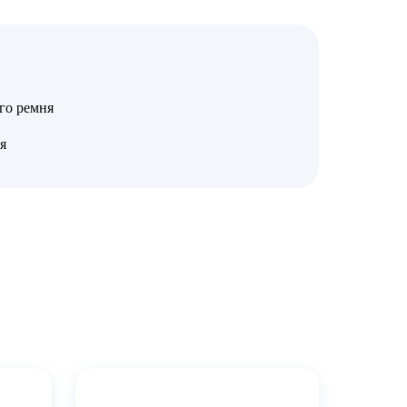
го ремня
я