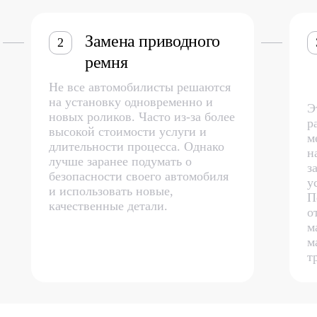
Замена приводного
2
ремня
Не все автомобилисты решаются
на установку одновременно и
Э
новых роликов. Часто из-за более
р
высокой стоимости услуги и
м
длительности процесса. Однако
н
лучше заранее подумать о
з
безопасности своего автомобиля
у
и использовать новые,
П
качественные детали.
о
м
м
т