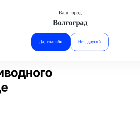
Ваш город
Волгоград
Минеральные Воды
уживание
Замена ролика приводного ремня
Ростов-на-Дону
Да, спасибо
Нет, другой
Ставрополь
Статьи
Отзывы
Тюмень
иводного
де