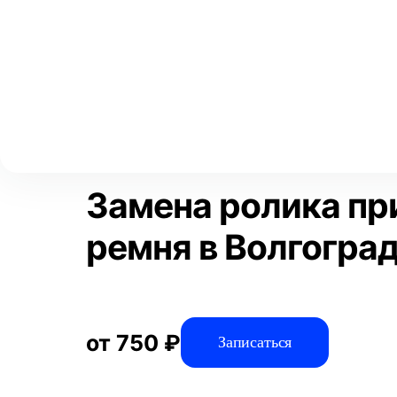
Выберите свой город
Москва
Главная
Услуги
Отзывы
Автосервис
Техническое обсл
Аксай
Волгоград
Преимущества
Воронеж
Краснодар
Замена ролика пр
ремня в Волгогра
от 750 ₽
Записаться