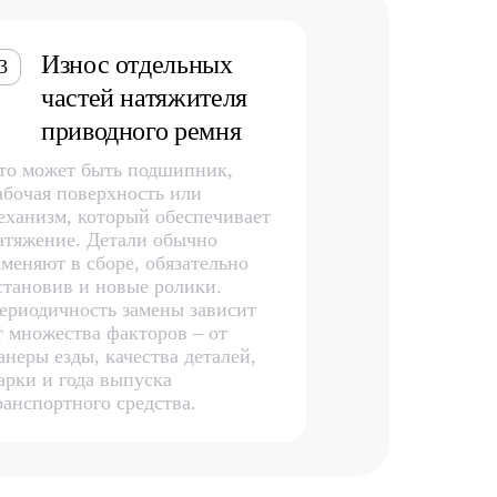
Износ отдельных
3
частей натяжителя
приводного ремня
то может быть подшипник,
абочая поверхность или
еханизм, который обеспечивает
атяжение. Детали обычно
аменяют в сборе, обязательно
становив и новые ролики.
ериодичность замены зависит
т множества факторов – от
анеры езды, качества деталей,
арки и года выпуска
ранспортного средства.