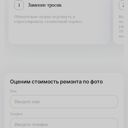
Заменен тросик
1
2
Обязательно нужно подтянуть и
Когд
отрегулировать стояночный тормоз.
поле
увел
10 з
маст
Оценим стоимость ремонта по фото
Имя
Телефон