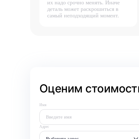
их надо срочно менять. Иначе
деталь может раскрошиться в
самый неподходящий момент.
Оценим стоимость
Имя
Адрес
Выберите адрес