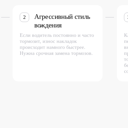
Агрессивный стиль
2
вождения
Если водитель постоянно и часто
К
тормозит, износ накладок
п
происходит намного быстрее.
в
Нужна срочная замена тормозов.
п
т
б
с