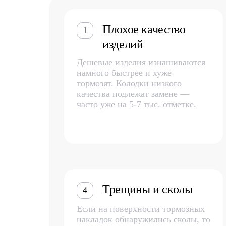
Плохое качество
1
изделий
Дешевые изделия изнашиваются
намного быстрее и хуже
тормозят. Колодки низкого
качества подлежат замене —
часто уже на 5-7 тыс. отметке.
Трещины и сколы
4
Если на поверхности тормозных
накладок обнаружились сколы, то