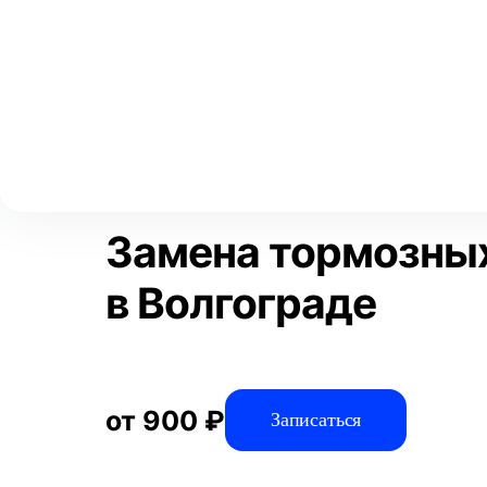
Выберите свой город
Москва
Главная
Услуги
Отзывы
Автосервис
Тормозная систем
Аксай
Волгоград
Преимущества
Воронеж
Краснодар
Замена тормозны
в Волгограде
от 900 ₽
Записаться