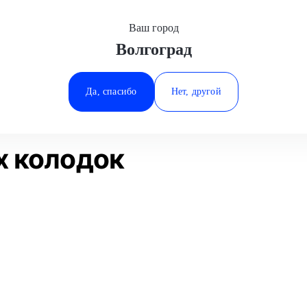
Ваш город
Волгоград
Минеральные Воды
а
Замена тормозных колодок
Ростов-на-Дону
Да, спасибо
Нет, другой
Ставрополь
Статьи
Отзывы
Тюмень
х колодок