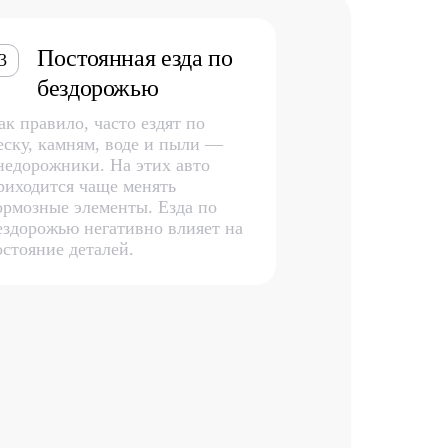
Постоянная езда по
3
бездорожью
ак правило, часто ездят по
еску, камням, воде и пыли —
недорожники. На этих авто
риходится чаще менять
ормозные элементы. Езда по
ездорожью негативно влияет на
остояние деталей.