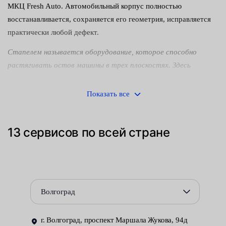
МКЦ Fresh Auto. Автомобильный корпус полностью
восстанавливается, сохраняется его геометрия, исправляется
практически любой дефект.
Стапелем называется оборудование, которое способно
растягивать остов машины в трех плоскостях. Здесь
предусмотрены гидроустройства, цепи и другие
спецприспособления для захвата и удержания.
Показать все
Выпрямление кузова на стапеле проводится по поэтапному
алгоритму:
13 сервисов по всей стране
корпус растягивается по трем направлениям;
осуществляется противоположное моделирование удара,
приведшего к деформации;
Волгоград
восстанавливается геометрия по контрольным точкам.
Основная причина обращения за такой услугой — деформация
г. Волгоград, проспект Маршала Жукова, 94д