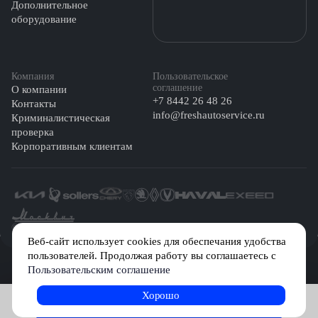
Дополнительное
оборудование
Компания
Пользовательское
соглашение
О компании
+7 8442 26 48 26
Контакты
info@freshautoservice.ru
Криминалистическая
проверка
Корпоративным клиентам
©️ 2026 Fresh Auto
Веб-сайт использует cookies для обеспечания удобства
пользователей. Продолжая работу вы соглашаетесь с
Сетевое издание «Первый автомобильный маркетплейс» зарегистрировано
Пользовательским соглашение
Решением Федеральной службы по надзору в сфере связи, информационных
технологий и массовых коммуникаций (Роскомнадзор) № Эл № ФС77-84512 от
29 декабря 2022 г.
Хорошо
Записаться на услугу
Учредитель: Общество с ограниченной ответственностью «МБ-Авто»
Главный редактор: Камышникова Анастасия Игоревна