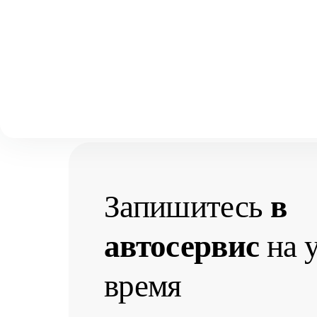
Выберите свой город
Москва
Главная
Услуги
Автосервис
Двигатель
Аксай
Двигатель
Волгоград
Воронеж
Краснодар
Запишитесь
в
автосервис
на 
время