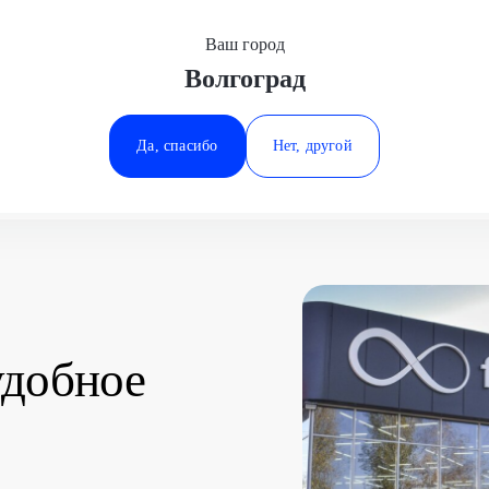
Ваш город
Волгоград
Минеральные Воды
Ростов-на-Дону
Да, спасибо
Нет, другой
Ставрополь
Тюмень
удобное