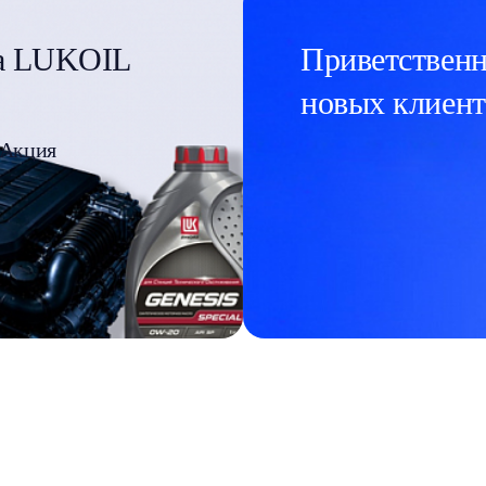
ла LUKOIL
Приветственн
новых клиент
Акция