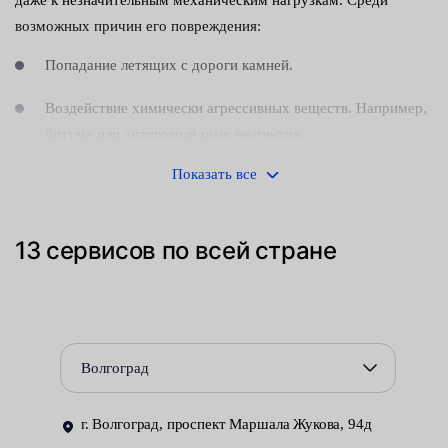
возможных причин его повреждения:
Попадание летящих с дороги камней.
Воздействие химически агрессивных веществ. Например,
битума или антигололёдных реагентов.
Показать все
Столкновение с предметами при маневрировании на
тесном пространстве парковки.
Если разрушения носят местный характер, восстановить
13 сервисов по всей стране
целостность лакокрасочного покрытия удаётся, произведя
локальную покраску детали.
Такого рода работы следует производить только в правильно
оборудованной мастерской. Выполняющие ремонт
Волгоград
специалисты должны иметь в своём распоряжении:
покрасочную камеру с правильно установленным
г. Волгоград, проспект Маршала Жукова, 94д